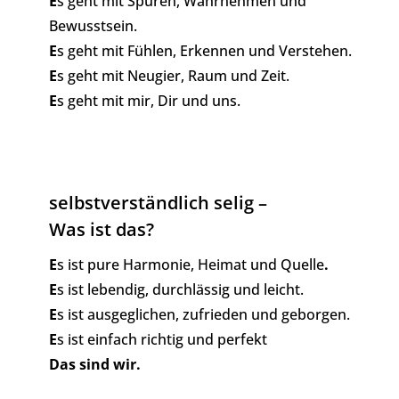
E
s geht mit Spüren, Wahrnehmen und
Bewusstsein.
E
s geht mit Fühlen, Erkennen und Verstehen.
E
s geht mit Neugier, Raum und Zeit.
E
s geht mit mir, Dir und uns.
selbstverständlich selig –
Was ist das?
E
s ist pure Harmonie, Heimat und Quelle
.
E
s ist lebendig, durchlässig und leicht.
E
s ist ausgeglichen, zufrieden und geborgen.
E
s ist einfach richtig und perfekt
Das sind wir.