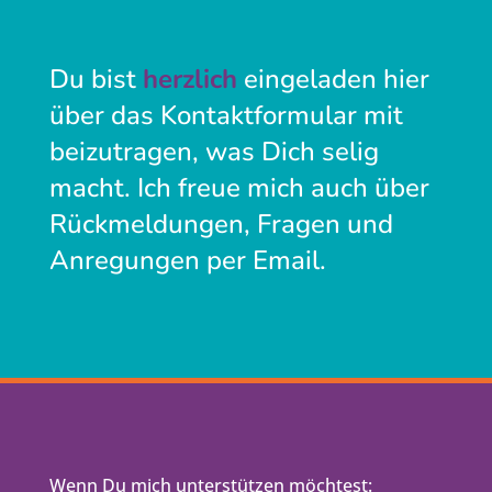
Du bist
herzlich
eingeladen hier
über das Kontaktformular mit
beizutragen, was Dich selig
macht. Ich freue mich auch über
Rückmeldungen, Fragen und
Anregungen per Email.
Wenn Du mich unterstützen möchtest: