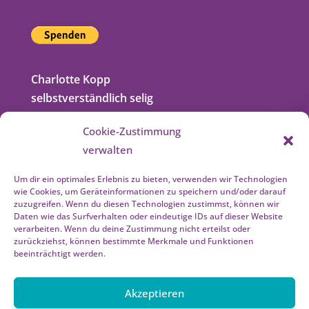
Charlotte Kopp
selbstverständlich selig
Hans-Matthiessen-Str. 21
Cookie-Zustimmung
21029 Hamburg (Bergedorf)
verwalten
040 72006544
Um dir ein optimales Erlebnis zu bieten, verwenden wir Technologien
wie Cookies, um Geräteinformationen zu speichern und/oder darauf
ich@selbstverstaendlich-selig.de
zuzugreifen. Wenn du diesen Technologien zustimmst, können wir
www.selbstverstaendlich-selig.de
Daten wie das Surfverhalten oder eindeutige IDs auf dieser Website
verarbeiten. Wenn du deine Zustimmung nicht erteilst oder
zurückziehst, können bestimmte Merkmale und Funktionen
Impressum
beeinträchtigt werden.
Datenschutzerklärung
Akzeptieren