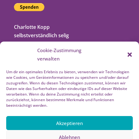
Charlotte Kopp
selbstverständlich selig
Hans-Matthiessen-Str. 21
Cookie-Zustimmung
21029 Hamburg (Bergedorf)
verwalten
040 72006544
Um dir ein optimales Erlebnis zu bieten, verwenden wir Technologien
wie Cookies, um Geräteinformationen zu speichern und/oder darauf
ich@selbstverstaendlich-selig.de
zuzugreifen. Wenn du diesen Technologien zustimmst, können wir
www.selbstverstaendlich-selig.de
Daten wie das Surfverhalten oder eindeutige IDs auf dieser Website
verarbeiten. Wenn du deine Zustimmung nicht erteilst oder
zurückziehst, können bestimmte Merkmale und Funktionen
Impressum
beeinträchtigt werden.
Datenschutzerklärung
Akzeptieren
Haftungsausschluss
Ablehnen